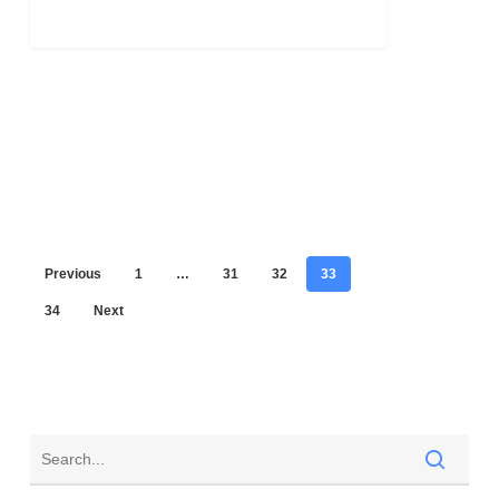
Previous
1
…
31
32
33
34
Next