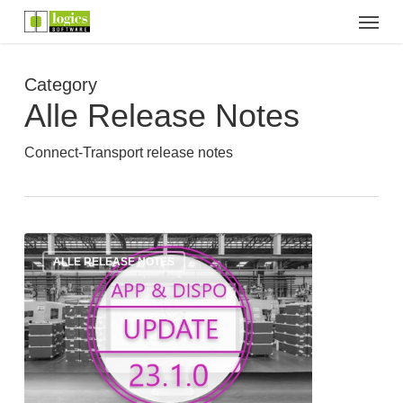
Menu
Skip
to
main
content
Category
Alle Release Notes
Connect-Transport release notes
Update:
ALLE RELEASE NOTES
Version
23.1.0